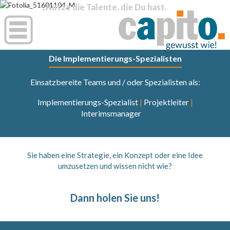
„Nutze die Talente, die Du hast.
Die Wälder wären sehr still,
wenn nur die begabtesten Vögel sängen.“
(Henry van Dyke)
Die Implementierungs-Spezialisten
Einsatzbereite Teams und / oder Spezialisten als:
Implementierungs-Spezialist
|
Projektleiter
|
Interimsmanager
Sie haben eine Strategie, ein Konzept oder eine Idee
umzusetzen und wissen nicht wie?
Dann holen Sie uns!